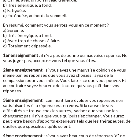
b) Très énergique, à fond.
c) Fatigué.e.
d) Exténué.e, au bord du sommeil.
En résumé, comment vous sentez-vous en ce moment ?
a) Serein.e.
b) Très énergique, à fond.
c) Avec trop de choses à faire.
d) Totalement dépassé.e.
1er enseignement
: il n'y a pas de bonne ou mauvaise réponse. Ne
vous jugez pas, acceptez-vous tel que vous êtes.
2ème enseignement
: si vous avez une mauvaise opinion de vous
même par les réponses que vous avez choisies : ayez de la
compassion pour vous même. Vous faites ce que vous pouvez. Et
au contraire soyez heureux de tout ce qui vous plaît dans vos
réponses.
3ème enseignement
: comment faire évoluer vos réponses non
satisfaisantes ? La réponse est en vous. Si la cause de vos
difficultés se trouve chez les autres, sachez que vous ne les
changerez pas, il n'y a que vous qui puissiez changer. Vous aurez
peut-être besoin d'apports extérieurs tels que les thérapeutes, de
quelles que spécialités qu'ils soient.
4ème enseignement :
si vous avez beaucoup de réponses "d", ne