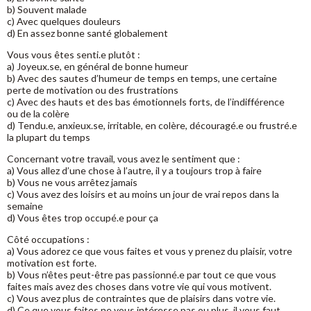
b) Souvent malade
c) Avec quelques douleurs
d) En assez bonne santé globalement
Vous vous êtes senti.e plutôt :
a) Joyeux.se, en général de bonne humeur
b) Avec des sautes d’humeur de temps en temps, une certaine
perte de motivation ou des frustrations
c) Avec des hauts et des bas émotionnels forts, de l’indifférence
ou de la colère
d) Tendu.e, anxieux.se, irritable, en colère, découragé.e ou frustré.e
la plupart du temps
Concernant votre travail, vous avez le sentiment que :
a) Vous allez d’une chose à l’autre, il y a toujours trop à faire
b) Vous ne vous arrêtez jamais
c) Vous avez des loisirs et au moins un jour de vrai repos dans la
semaine
d) Vous êtes trop occupé.e pour ça
Côté occupations :
a) Vous adorez ce que vous faites et vous y prenez du plaisir, votre
motivation est forte.
b) Vous n’êtes peut-être pas passionné.e par tout ce que vous
faites mais avez des choses dans votre vie qui vous motivent.
c) Vous avez plus de contraintes que de plaisirs dans votre vie.
d) Ce que vous faites ne vous intéresse pas ou plus, il vous faut