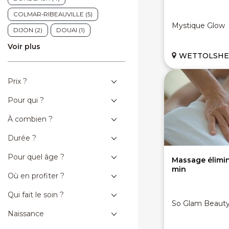
Soins des Pieds (1)
COLMAR-RIBEAUVILLE (5)
Soins Homme (1)
Epilation (1)
Mystique Glow
DIJON (2)
DOUAI (1)
Voir plus
DUNKERQUE (1)
LENS (2)
WETTOLSHEIM 
LILLE (8)
LYON (2)
METZ (8)
MONTPELLIER (3)
Prix ?
MONTREUIL (1)
NIMES (6)
Pour qui ?
PALAISEAU (11)
PARIS (10)
À combien ?
STRASBOURG (30)
THIERS (1)
Durée ?
VALENCIENNES (4)
Pour quel âge ?
Massage élimin
min
Où en profiter ?
Qui fait le soin ?
So Glam Beaut
Naissance