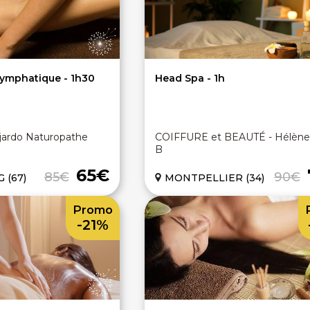
lymphatique - 1h30
Head Spa - 1h
jardo Naturopathe
COIFFURE et BEAUTÉ - Hélène 
B
65€
85€
90€
 (67)
MONTPELLIER (34)
Promo
-21%