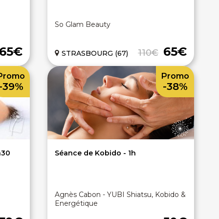
So Glam Beauty
65€
65€
110€
STRASBOURG (67)
Promo
Promo
-39%
-38%
h30
Séance de Kobido - 1h
Agnès Cabon - YUBI Shiatsu, Kobido &
Energétique