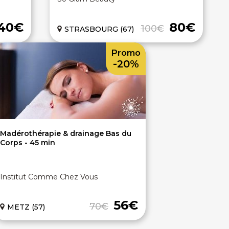
40€
80€
100€
STRASBOURG (67)
Promo
-20%
Madérothérapie & drainage Bas du
Corps - 45 min
Institut Comme Chez Vous
56€
70€
METZ (57)