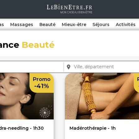
as
Massages
Beauté
Mieux-être
Séjours
Activités
sance
Beauté
Promo
-41%
dra-needling - 1h30
Madérothérapie - 1h