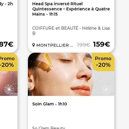
dy - 2h
Head Spa inversé Rituel
Quintessence – Expérience à Quatre
Mains - 1h15
COIFFURE et BEAUTÉ - Hélène & Lisa
B
87€
159€
199€
MONTPELLIER (34)
Promo
Promo
-20%
-20%
Soin Glam - 1h10
So Glam Beauty