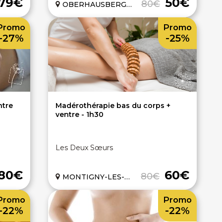
79€
50€
80€
OBERHAUSBERGEN (67)
Promo
Promo
-27%
-25%
ntre
Madérothérapie bas du corps +
ventre - 1h30
Les Deux Sœurs
80€
60€
80€
MONTIGNY-LES-METZ (57)
Promo
Promo
-22%
-22%