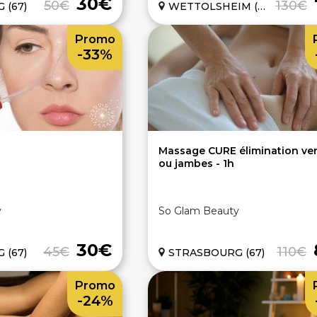
30€
50€
130€
 (67)
WETTOLSHEIM (68)
Promo
-33%
Massage CURE élimination ve
ou jambes - 1h
y
So Glam Beauty
30€
45€
110€
 (67)
STRASBOURG (67)
Promo
-24%