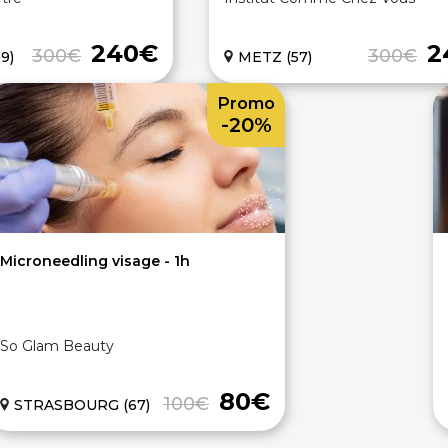
240€
2
300€
300€
9)
METZ (57)
Promo
-20%
Microneedling visage - 1h
So Glam Beauty
80€
100€
STRASBOURG (67)