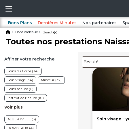
Bons Plans
Dernières Minutes
Nos partenaires
Sp
Bons cadeaux
Beaut�)
Toutes nos prestations Nais
Affiner votre recherche
Soins du Corps (34)
Soin Visage (34)
Minceur (32)
Soins beauté (11)
Institut de Beauté (10)
Voir plus
Soins Anti-âge (6)
Soins des Mains (4)
Soin visage Hy
ALBERTVILLE (3)
Soin capillaire (2)
Coiffure (1)
BORDEAUX (4)