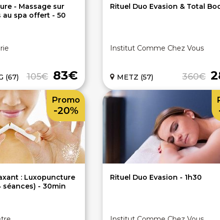
sure - Massage sur
Rituel Duo Evasion & Total Bo
au spa offert - 50
rie
Institut Comme Chez Vous
83€
2
105€
360€
 (67)
METZ (57)
Promo
-20%
axant : Luxopuncture
Rituel Duo Evasion - 1h30
4 séances) - 30min
tre
Institut Comme Chez Vous