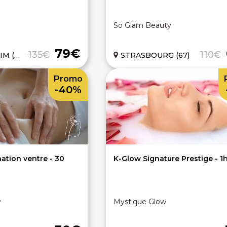
So Glam Beauty
79€
135€
110€
(68)
STRASBOURG (67)
Promo
-40%
ation ventre - 30
K-Glow Signature Prestige - 1
y
Mystique Glow