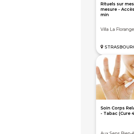
Rituels sur me
mesure - Accès 
min
Villa La Florange
STRASBOURG
Soin Corps Rel
- Tabac (Cure 
Aux Sens Bien-ê