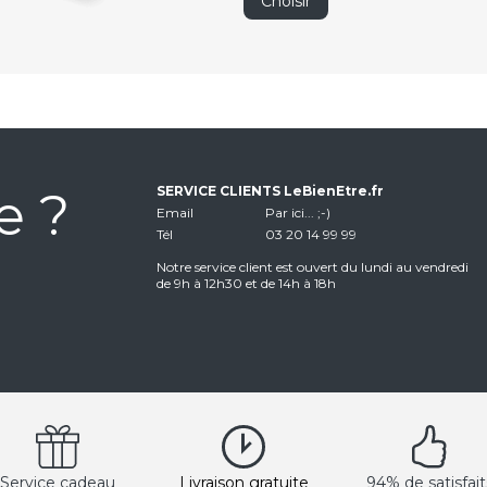
Choisir
e ?
SERVICE CLIENTS LeBienEtre.fr
Email
Par ici... ;-)
Tél
03 20 14 99 99
Notre service client est ouvert du lundi au vendredi
de 9h à 12h30 et de 14h à 18h
Service cadeau
Livraison gratuite
94% de satisfait