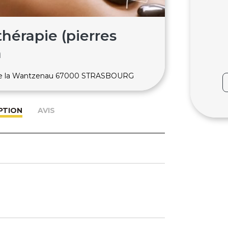
thérapie (pierres
n
de la Wantzenau 67000 STRASBOURG
PTION
AVIS