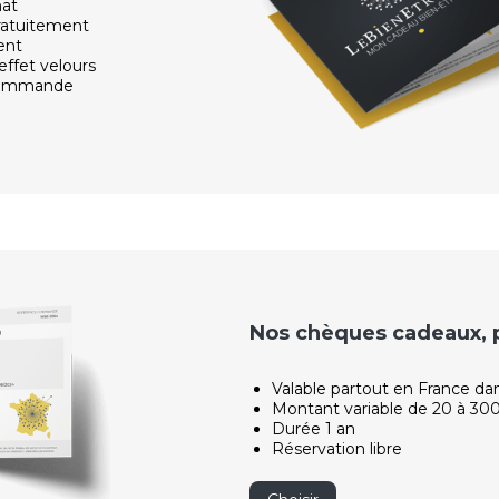
hat
ratuitement
ent
effet velours
 commande
Nos chèques cadeaux, po
Valable partout en France da
Montant variable de 20 à 30
Durée 1 an
Réservation libre