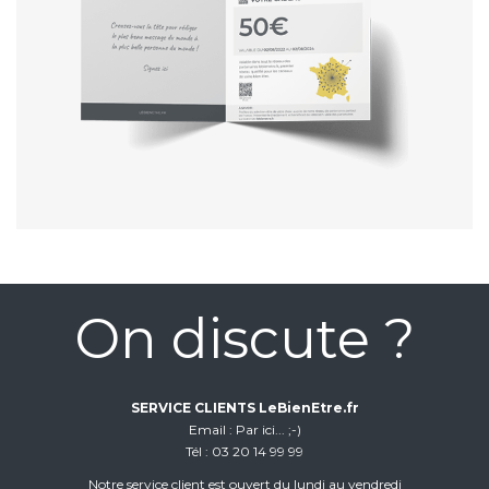
On discute ?
SERVICE CLIENTS LeBienEtre.fr
Email
Par ici... ;-)
Tél
03 20 14 99 99
Notre service client est ouvert du lundi au vendredi