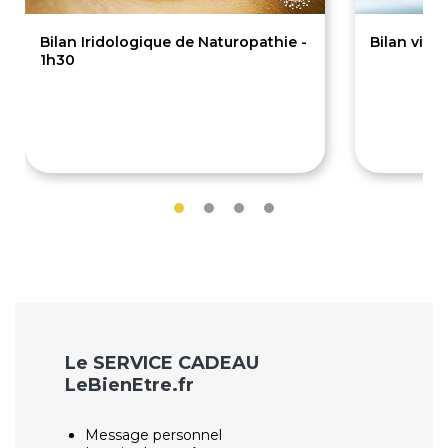
Bilan Iridologique de Naturopathie -
Bilan vita
1h30
85€
85€
Le SERVICE CADEAU
LeBienEtre.fr
Message personnel