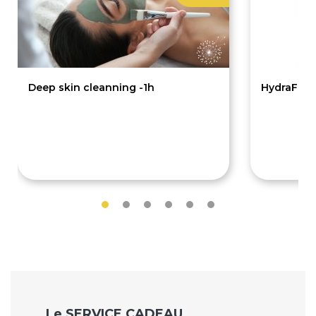
Deep skin cleanning -1h
HydraFacia
60€
7
90€
90€
Le SERVICE CADEAU