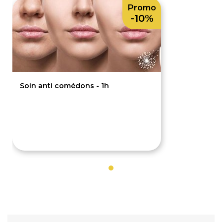
Promo
-10%
Soin anti comédons - 1h
45€
50€