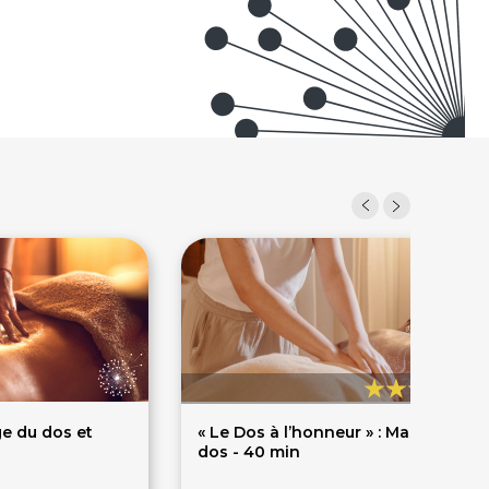
5
e du dos et
« Le Dos à l’honneur » : Massage du
dos - 40 min