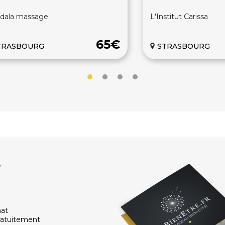
dala massage
L'Institut Carissa
65€
TRASBOURG
STRASBOURG
r
hat
ratuitement