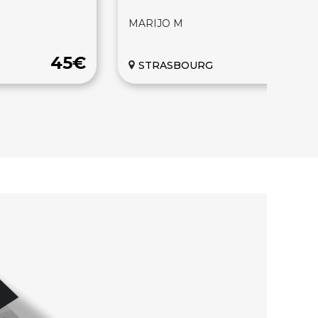
MARIJO M
45€
50
STRASBOURG