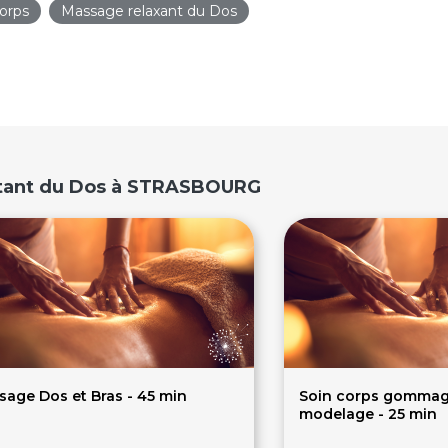
orps
Massage relaxant du Dos
ctant du Dos à STRASBOURG
sage Dos et Bras - 45 min
Soin corps gommag
modelage - 25 min