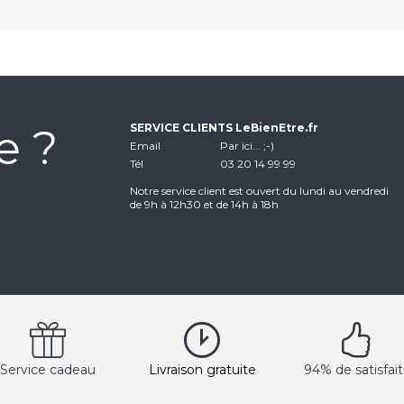
e ?
SERVICE CLIENTS LeBienEtre.fr
Email
Par ici... ;-)
Tél
03 20 14 99 99
Notre service client est ouvert du lundi au vendredi
de 9h à 12h30 et de 14h à 18h
Service cadeau
Livraison gratuite
94% de satisfait