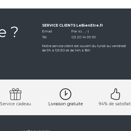
e ?
SERVICE CLIENTS LeBienEtre.fr
Email
Par ici... ;-)
Tél
03 20 14 99 99
Notre service client est ouvert du lundi au vendredi
de 9h à 12h30 et de 14h à 18h
Service cadeau
Livraison gratuite
94% de satisfait