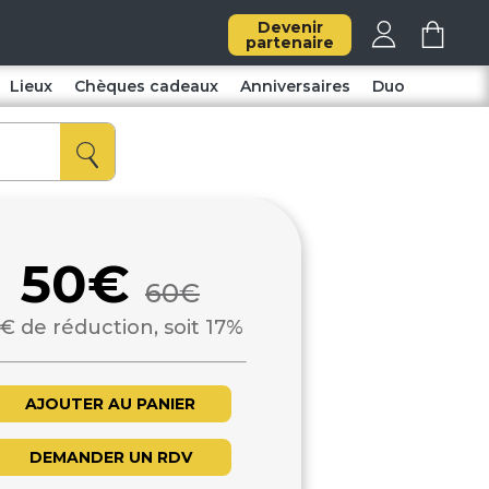
Devenir
partenaire
Lieux
Chèques cadeaux
Anniversaires
Duo
50€
60€
€ de réduction, soit 17%
AJOUTER AU PANIER
DEMANDER UN RDV