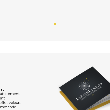
r
hat
ratuitement
ent
effet velours
 commande