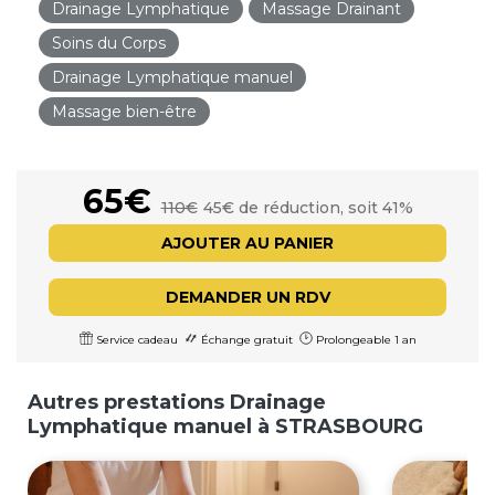
Drainage Lymphatique
Massage Drainant
Soins du Corps
Drainage Lymphatique manuel
Massage bien-être
65€
110€
45€ de réduction, soit 41%
AJOUTER AU PANIER
DEMANDER UN RDV
Service cadeau
Échange gratuit
Prolongeable 1 an
Autres prestations Drainage
Lymphatique manuel à STRASBOURG