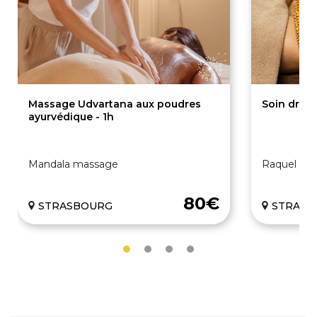
Massage Udvartana aux poudres
Soin drain
ayurvédique - 1h
Mandala massage
Raquel Pen
80€
STRASBOURG
STRASB