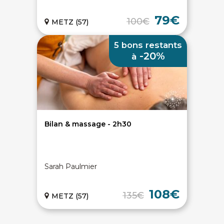
79€
100€
METZ (57)
5 bons restants
-20%
à
Bilan & massage - 2h30
On discute ?
Sarah Paulmier
SERVICE CLIENTS LeBienEtre.fr
Email
Par ici... ;-)
Tél
03 20 14 99 99
108€
135€
METZ (57)
Notre service client est ouvert du lundi au vendredi
de 9h à 12h30 et de 14h à 18h