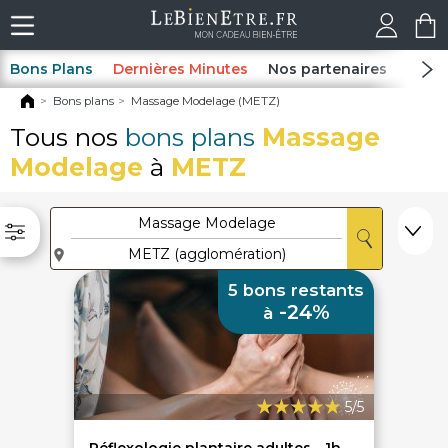
Bons Plans
Dernières Minutes
Nos partenaires
Spas
Bons plans
Massage Modelage (METZ)
Tous nos
bons plans
Massage
Modelage
à
METZ
5 bons restants
-24%
à
5/5