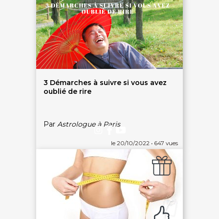
SERVICE CLIENTS LeBienEtre.fr
Email
Par ici... ;-)
Tél
03 20 14 99 99
Notre service client est ouvert du lundi au vendredi
de 9h à 12h30 et de 14h à 18h
DEVENIR PARTENAIRE
Proposer mon établissement
3 Démarches à suivre si vous avez
Témoignages partenaires
oublié de rire
RECRUTEMENT
Ouvrir une agence LeBienEtre.fr
Par
Astrologue à Paris
le 20/10/2022 • 647 vues
Paiement sécurisé
Service cadeau