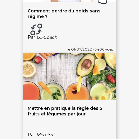
Livraison gratuite
94% de satisfaits
Comment perdre du poids sans
régime ?
Par
LC-Coach
Échange 1 an
le 01/07/2022 • 3406 vues
LIENS UTILES
Nos 5 engagements qualité
Notre charte de confiance
Les avis 100% certifiés
Bien-être en entreprise
On vous aide - FAQ
Mettre en pratique la règle des 5
ACCÈS RAPIDES
fruits et légumes par jour
Bons plans massages
Spa privatif
Chèques cadeaux bien-être
Hammam
Dernières minutes spa
Massage modelage
Par
Mercimi