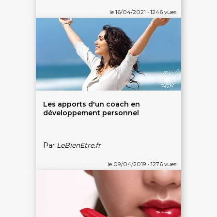
Évènements bien-être
Massage relaxant
Articles bien-être
Massage couple Duo
le 16/04/2021 • 1246 vues
Top recherches
Massage future maman
Carte interactive
Toutes nos disciplines
À PROPOS
Qui sommes-nous
CGV - CGU
Mentions légales
Politique de confidentialité
Les apports d'un coach en
développement personnel
Par
LeBienEtre.fr
le 09/04/2019 • 1276 vues