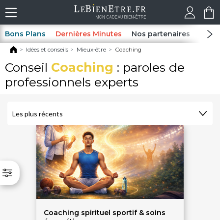
Bons Plans
Dernières Minutes
Nos partenaires
Spas
Idées et conseils
Mieux-être
Coaching
Conseil
Coaching
: paroles de
professionnels experts
Coaching spirituel sportif & soins