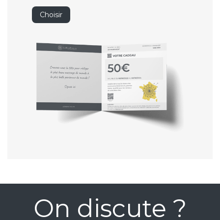
Choisir
On discute ?