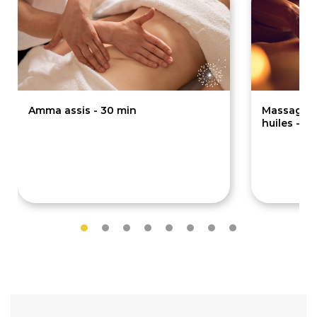
Amma assis - 30 min
Massages 
huiles - 4
35€
50€