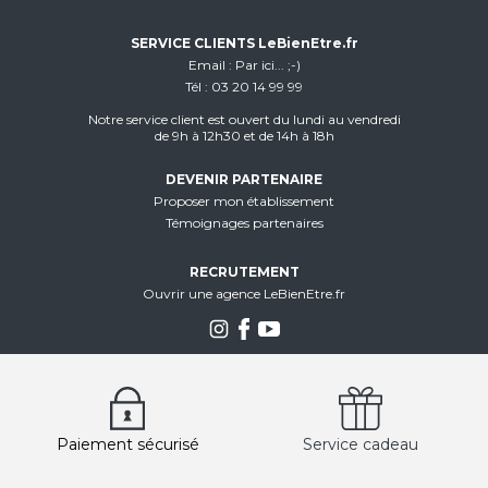
SERVICE CLIENTS LeBienEtre.fr
Email
Par ici... ;-)
Tél
03 20 14 99 99
Notre service client est ouvert du lundi au vendredi
de 9h à 12h30 et de 14h à 18h
DEVENIR PARTENAIRE
Proposer mon établissement
Témoignages partenaires
RECRUTEMENT
Ouvrir une agence LeBienEtre.fr
Paiement sécurisé
Service cadeau