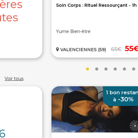
ères
Soin Corps : Rituel Ressourçant - 1h
tes
Yume Bien-être
55
65€
VALENCIENNES (59)
Voir tous
1 bon resta
-30%
à
6