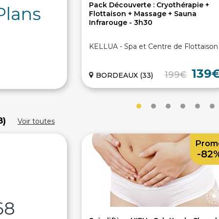
Pack Découverte : Cryothérapie +
Plans
Flottaison + Massage + Sauna
Infrarouge - 3h30
KELLUA - Spa et Centre de Flottaison
139
199€
BORDEAUX (33)
8)
Voir toutes
Prom
-82
68