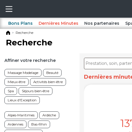
Bons Plans
Dernières Minutes
Nos partenaires
Sp
Recherche
Recherche
Affiner votre recherche
Massage Modelage
Beauté
Dernières minute
Mieux-être
Activités bien-être
Spa
Séjours bien-être
Lieux d'Exception
Alpes-Maritimes
Ardèche
13
Ardennes
Bas-Rhin