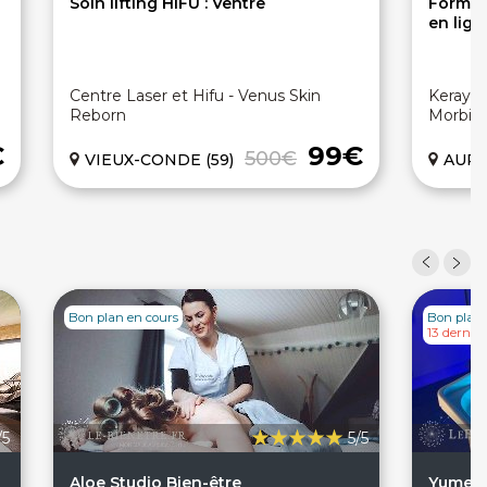
Soin lifting HIFU : Ventre
Format
en lign
Centre Laser et Hifu - Venus Skin
Kerayu,
Reborn
Morbih
€
99€
500€
VIEUX-CONDE (59)
AURAY
Bon plan en cours
Bon plan 
13 derniè
/5
5/5
Aloe Studio Bien-être
Yume B