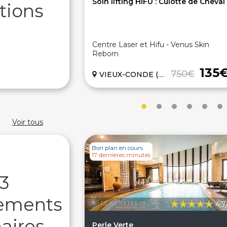
Soin lifting HIFU : Culotte de Cheval
tions
Centre Laser et Hifu - Venus Skin
Reborn
135
750€
VIEUX-CONDE (59)
Voir tous
Bon plan en cours
17 dernières minutes
3
sements
4,7
aires
Perle Verte