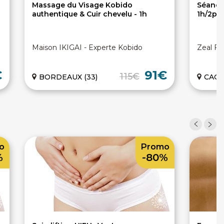
Massage du Visage Kobido
Séance
authentique & Cuir chevelu - 1h
1h/2pe
Maison IKIGAI - Experte Kobido
Zeal Fl
€
91€
115€
BORDEAUX (33)
CAGNE
o
Promo
%
-80%