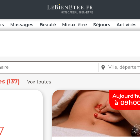
as
Massages
Beauté
Mieux-être
Séjours
Activités
s (137)
Voir toutes
Aujourd'h
à 09h0
7