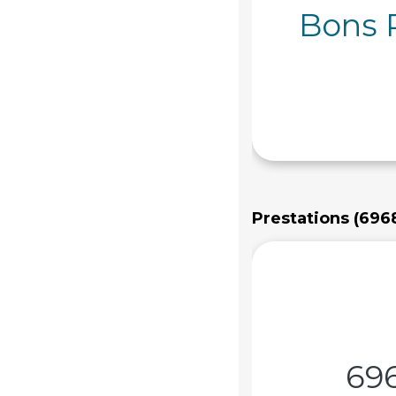
Bons 
Savoie
Seine-et-Marne
Seine-Maritime
Somme
Val-d'Oise
Val-de-Marne
Var
Vaucluse
Vosges
Yvelines
Prestations (696
69