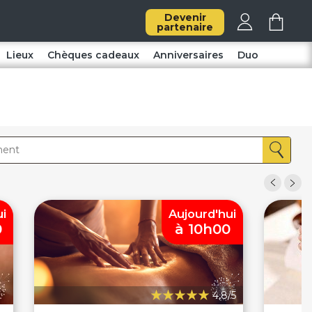
Devenir
partenaire
Lieux
Chèques cadeaux
Anniversaires
Duo
ui
Aujourd'hui
0
à 10h00
4,8/5