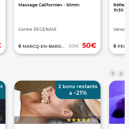
Massage Californien - 50min
Réflexo
1h30
Centre REGENAIR
Vaness
€
50€
69€
MARCQ-EN-BAROEUL (59)
PEGO
nt
2 bons restants
-21%
à
5/5